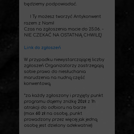
będziemy podpowiadać.
I Ty możesz tworzyć Antykonwent
razem z Nami!
Czas na zgłoszenia macie do 25.06. -
NIE CZEKAĆ NA OSTATNIĄ CHWILĘ!
Link do zgłoszeń
W przypadku niewystarczającej liczby
zgłoszeń Organizatorzy zastrzegają
sobie prawo do niesłuchania
marudzenia na nudną część
konwentową.
*za każdy zgłoszony i przyjęty punkt
programu dajemy zniżkę
20zł
z 1h
atrakcji do odbioru na barze
(max
60 zł
na osobę, punkt
prowadzony przez więcej jak jedną
osobę jest dzielony adekwatnie)