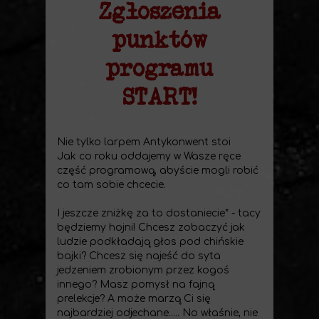
Zgłoszenia
punktów
programu
START!
Nie tylko larpem Antykonwent stoi
Jak co roku oddajemy w Wasze ręce
część programową, abyście mogli robić
co tam sobie chcecie.
I jeszcze zniżkę za to dostaniecie* - tacy
będziemy hojni! Chcesz zobaczyć jak
ludzie podkładają głos pod chińskie
bajki? Chcesz się najeść do syta
jedzeniem zrobionym przez kogoś
innego? Masz pomysł na fajną
prelekcje? A może marzą Ci się
najbardziej odjechane..... No właśnie, nie