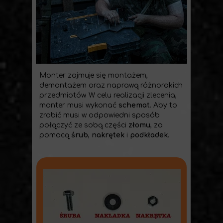
Monter zajmuje się montażem,
demontażem oraz naprawą różnorakich
przedmiotów. W celu realizacji zlecenia,
monter musi wykonać
schemat
. Aby to
zrobić musi w odpowiedni sposób
połączyć ze sobą części
złomu
, za
pomocą
śrub
,
nakrętek
i
podkładek
.