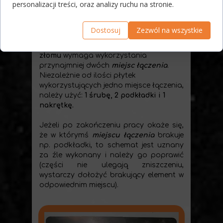
personalizacji treści, oraz analizy ruchu na stronie.
pancerza, czy stworzenie części
potrzebnej do bardziej
skomplikowanych
schematów
.
Dostosuj
Zezwól na wszystkie
Prawidłowe połączenie dwóch części
złomu
wymaga wykorzystania
przynajmniej dwóch
miejsc łączenia
.
Niezależnie od ilości płytek
wykorzystujących jedno miejsce łączenia,
należy użyć:
1 śrubę, 2 podkładki i 1
nakrętkę.
Jeżeli po zakończeniu pracy okaże się,
że w którymś
miejscu łączenia
brakuje
np. podkładki, to schemat jest uznany
za źle wykonany i należy go poprawić
(części nie ulegają zniszczeniu,
wystarczy dołożyć brakujący element w
odpowiednim miejscu).