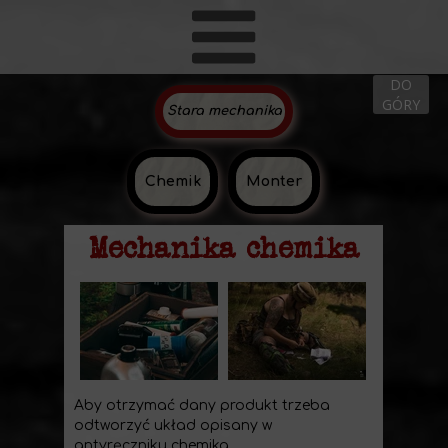
DO
GÓRY
Stara mechanika
Chemik
Monter
Mechanika chemika
Aby otrzymać dany produkt trzeba
odtworzyć układ opisany w
antyręczniku chemika.