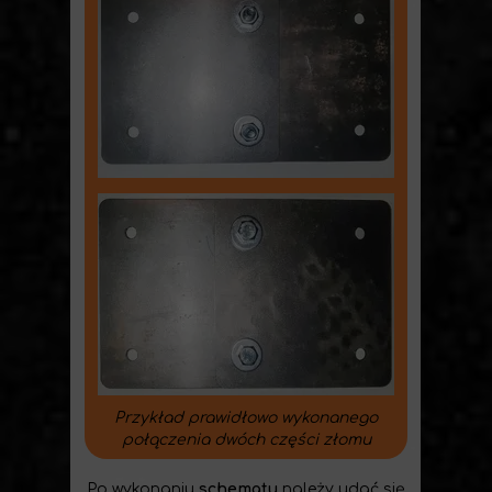
Przykład prawidłowo wykonanego
połączenia dwóch części złomu
Po wykonaniu
schematu
należy udać się