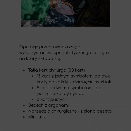
Operacje przeprowadza się z
wykorzystaniem specjalistycznego sprzętu,
na który składa się:
Talia kart chirurga (30 kart):
W trakcie trwania gry walki między uczestnikami gry
18 kart z jednym symbolem, po dwie
(Graczami, mobami etc.) mogą być rozstrzygane na dwa
karty na każdy z dziewięciu symboli
sposoby – walkę strzelecką (z wykorzystaniem replik ASG)
9 kart z dwoma symbolami, po
bądź walkę wręcz (z wykorzystaniem otulin).
jednej na każdy symbol
Uwaga: ze względu na używanie w trakcie gry replik ASG na
3 kart pustych
terenie całej gry obowiązuje
BEZWZGLĘDNY OBOWIĄZEK
Bebech z organami
noszenia okularów ochronnych zatwierdzonych przed grą
Narzędzia chirurgiczne - zielona pęseta
terenową, z wyłączeniem stref do tego wyznaczonych (strefy
Minutnik
Off-ASG) acz zalecane jest noszenie okularów także w
strefach Off-ASG.