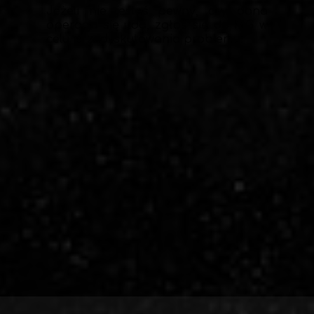
Jeżeli nie jesteś pewny, czy dana
operacja się uda, zgłoś się do MG w
celu przedyskutowania problemu.