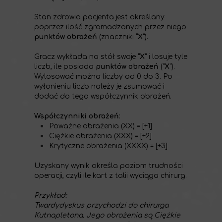
Stan zdrowia pacjenta jest określany
poprzez ilość zgromadzonych przez niego
punktów obrażeń
(znaczniki “
X
”).
Gracz wykłada na stół swoje “
X
” i losuje tyle
liczb, ile posiada
punktów obrażeń
(“
X
”).
Wylosować można liczby od 0 do 3. Po
wyłonieniu liczb należy je zsumować i
dodać do tego współczynnik obrażeń.
Współczynniki obrażeń
:
Poważne obrażenia (XX) = [+1]
Ciężkie obrażenia (XXX) = [+2]
Krytyczne obrażenia (XXXX) = [+3]
Uzyskany wynik określa poziom trudności
operacji, czyli ile kart z talii wyciąga chirurg.
Przykład:
Twardydyskus przychodzi do chirurga
Kutnapletona. Jego obrażenia są Ciężkie