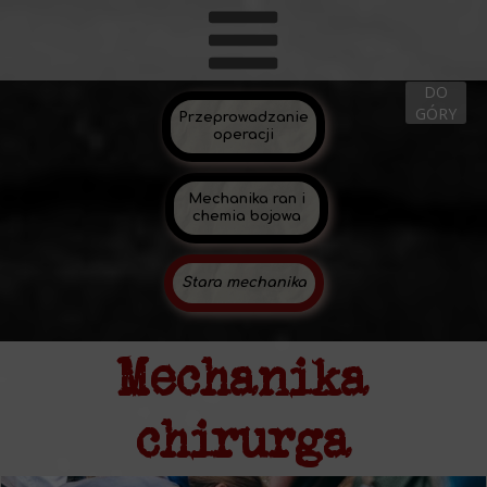
DO
GÓRY
Przeprowadzanie
operacji
Mechanika ran i
chemia bojowa
Stara mechanika
Mechanika
chirurga