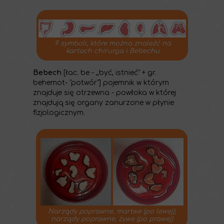
9 symboli, które można znaleźć na
kartach chirurga i Bebechu
Bebech
[łac. be - ,,być, istnieć" + gr.
behemot- "potwór"] pojemnik w którym
znajduje się otrzewna - powłoka w której
znajdują się organy zanurzone w płynie
fizjologicznym.
Narządy poprawne, martwe (po lewej);
narządy poprawne, żywe (po prawej)