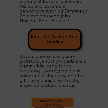
w jednym! Bardzo polecamy
też do skorzytania z
genialnych tutoriali Dimitriego
Zaitseva znanego jako
Nuclear Snail Studios!
Tutoriale Nuclear Snail
Studios
Wyszarp swoje szmaciury,
pobrudź je suchym pędzlem z
ciemną lub jasną farbą
akrylową , potrzyj po ziemi,
zakop na 3 dni i powinno być
git. Niżej znajdziesz trochę
inspo do crafcenia stroju.