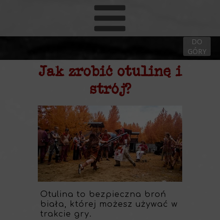
DO
GÓRY
Jak zrobić otulinę
i
strój?
Otulina to bezpieczna broń
biała, której możesz używać w
trakcie gry.