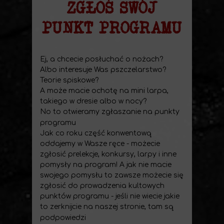
ZGŁOŚ SWÓJ
PUNKT PROGRAMU
Ej, a chcecie posłuchać o nożach?
Albo interesuje Was pszczelarstwo?
Teorie spiskowe?
A może macie ochotę na mini larpa,
takiego w dresie albo w nocy?
No to otwieramy zgłaszanie na punkty
programu
Jak co roku część konwentową
oddajemy w Wasze ręce - możecie
zgłosić prelekcje, konkursy, larpy i inne
pomysły na program! A jak nie macie
swojego pomysłu to zawsze możecie się
zgłosić do prowadzenia kultowych
punktów programu - jeśli nie wiecie jakie
to zerknijcie na naszej stronie, tam są
podpowiedzi