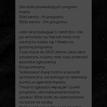
Dla osób prowadzących program
mamy:
50zł zwrotu - 1h programu
100zł zwrotu - 2+h programu
Jeśli nie przysługuje Ci zwrot (bo i tak
już wchodzisz za free lub masz inne
zwroty) to należy się 1 Perella za
godzinę programu)
Czas macie do 05.07. (termin serio serio
ostateczny, musimy mieć czas przerobić
wszystkie zgłoszenia)
Przypominamy:
*pokazywać dupę można w sposób
spontaniczny, nie wymaga to rezerwacji
punktu w agendzie imprezy
**można zgłaszać więcej jak 1 punkt
programu, ale maksymalnie można
uzyskać 100zł zniżki do wykorzystania
na barze na osobę