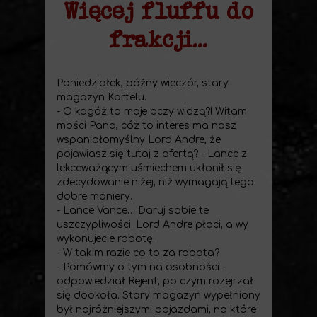
Więcej fluffu do
frakcji...
Poniedziałek, późny wieczór, stary
magazyn Kartelu.
- O kogóż to moje oczy widzą?! Witam
mości Pana, cóż to interes ma nasz
wspaniałomyślny Lord Andre, że
pojawiasz się tutaj z ofertą? - Lance z
lekceważącym uśmiechem ukłonił się
zdecydowanie niżej, niż wymagają tego
dobre maniery.
- Lance Vance… Daruj sobie te
uszczypliwości. Lord Andre płaci, a wy
wykonujecie robotę.
- W takim razie co to za robota?
- Pomówmy o tym na osobności -
odpowiedział Rejent, po czym rozejrzał
się dookoła. Stary magazyn wypełniony
był najróżniejszymi pojazdami, na które