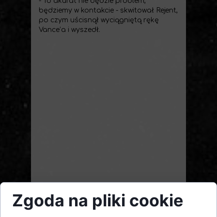
- To akurat nie będzie problem,
będziemy w kontakcie - skwitował Rejent,
po czym uścisnął wyciągniętą rękę
Vance’a i wyszedł.
Zgoda na pliki cookie