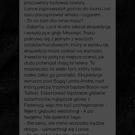
pracownicy ładowali towary.
Lance zaprowadził gościa do biura i od
razu poczęstował whisky i cygarem.
- To co tam dla mnie masz?
- Eskorta. Lord Andre zebrał ekspedycję
i wysyła ją w głąb Missisipi. Trasa
pokrywa się z jednym z waszych
szlaków handlowych, który w wyniku tej
ekspedycji może zyskać na wartości.
Inwestorzy jadą na miejsce ocenić, jak
duży potencjał mają te tereny. To
miasteczko to wielki tort, który tylko
czeka żeby go podzielić. Ekspedycja
wyrusza pod flagą Lorda Andre, nad
którą pieczę trzymał będzie Baron von
Talbot. Eskortować będziecie głównie
szlachciców, najtęższe głowy z
Federacji, więc ma być profesjonalnie. -
Rejent głęboko westchnął - A po
twojemu: Nie spierdol tego.
- Bierzemy, ale mimo wszystko będzie
drogo. - uśmiechnął się Lance.