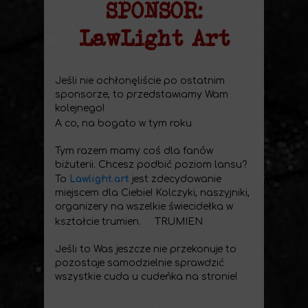
SPONSOR:
LawLight Art
Jeśli nie ochłonęliście po ostatnim
sponsorze, to przedstawiamy Wam
kolejnego!
A co, na bogato w tym roku
Tym razem mamy coś dla fanów
biżuterii. Chcesz podbić poziom lansu?
To
Lawlight.art
jest zdecydowanie
miejscem dla Ciebie! Kolczyki, naszyjniki,
organizery na wszelkie świecidełka w
kształcie trumien.
TRUMIEN
Jeśli to Was jeszcze nie przekonuje to
pozostaje samodzielnie sprawdzić
wszystkie cuda u cudeńka na stronie!