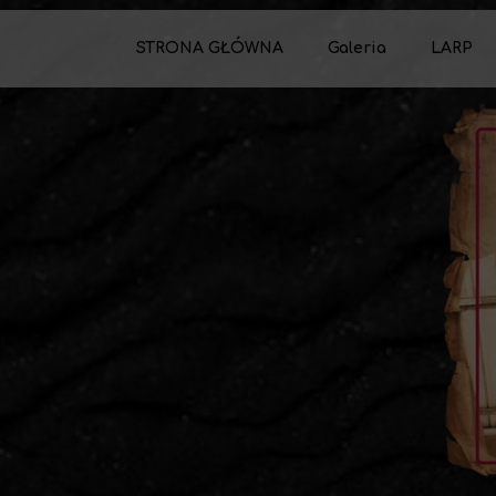
STRONA GŁÓWNA
Galeria
LARP
Galeria - LARP
Setting
Galeria - Konwent
Frakcje
Tworzeni
Cennik s
Mechani
Mechani
Mechani
Mechani