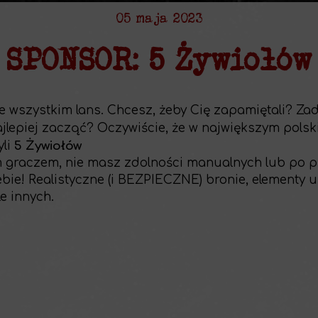
ka technika
05 maja 2023
ka szczura
SPONSOR: 5 Żywiołów
ka cwaniaka
tulina
e wszystkim lans. Chcesz, żeby Cię zapamiętali? Za
ajlepiej zacząć? Oczywiście, że w największym polsk
yli
5 Żywiołów
m graczem, nie masz zdolności manualnych lub po p
iebie! Realistyczne (i BEZPIECZNE) bronie, elementy 
le innych.