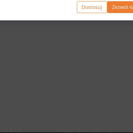
Dostosuj
Zezwól n